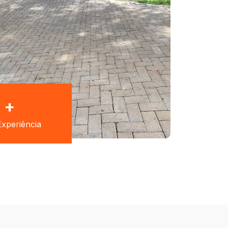
+
xperiência