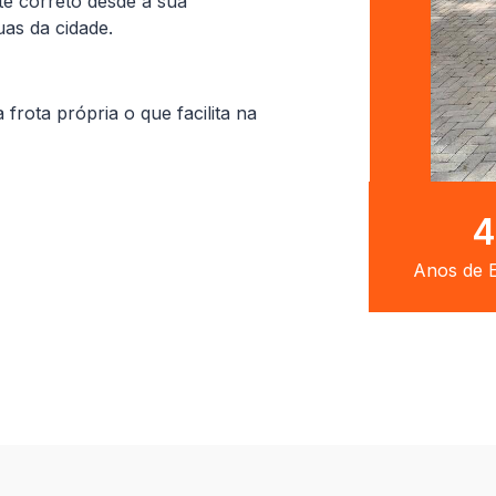
te correto desde a sua
uas da cidade.
ota própria o que facilita na
8
Anos de E