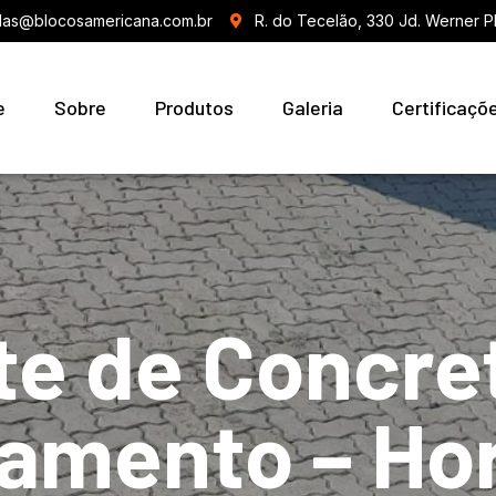
as@blocosamericana.com.br
R. do Tecelão, 330 Jd. Werner P
e
Sobre
Produtos
Galeria
Certificaçõ
te de Concre
amento – Hor