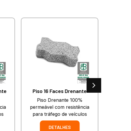
nte
Piso 16 Faces Drenante
Piso Drenante 100%
Piso de 
cia
permeável com resistência
anti der
os
para tráfego de veículos
DETALHES