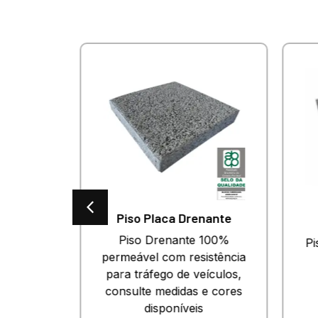
es
Piso Placa Drenante
o para
Piso Drenante 100%
Pi
esado.
permeável com resistência
 e cores
para tráfego de veículos,
.
consulte medidas e cores
disponíveis