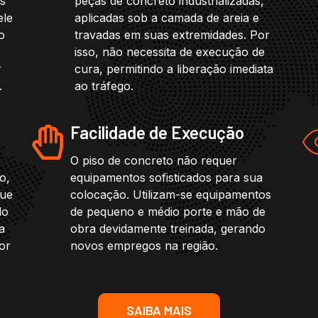
os
peças de concreto industrializadas,
ele
aplicadas sob a camada de areia e
o
travadas em suas extremidades. Por
isso, não necessita de execução de
r
cura, permitindo a liberação imediata
.
ao tráfego.
Facilidade de Execução
O piso de concreto não requer
o,
equipamentos sofisticados para sua
que
colocação. Utilizam-se equipamentos
do
de pequeno e médio porte e mão de
a
obra devidamente treinada, gerando
or
novos empregos na região.
SAIBA MAIS