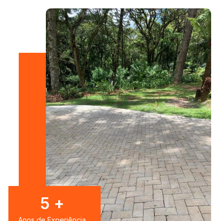
7
+
Anos de Experiência