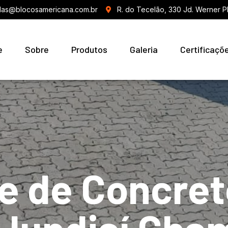
as@blocosamericana.com.br
R. do Tecelão, 330 Jd. Werner P
e
Sobre
Produtos
Galeria
Certificaçõ
e de Concret