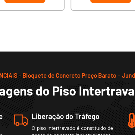
CIAIS - Bloquete de Concreto Preço Barato – Jund
agens do Piso Intertrav
e
Liberação do Tráfego
O piso intertravado é constituído de