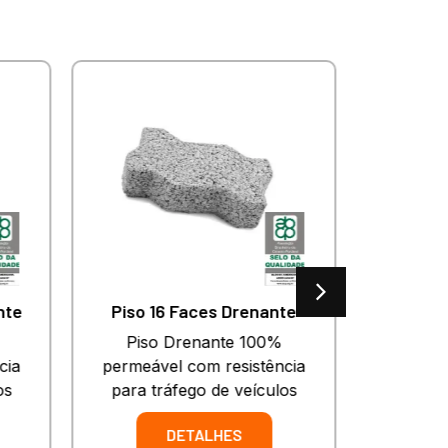
nte
Piso 16 Faces Drenante
Piso Drenante 100%
Piso de 
cia
permeável com resistência
anti der
os
para tráfego de veículos
DETALHES