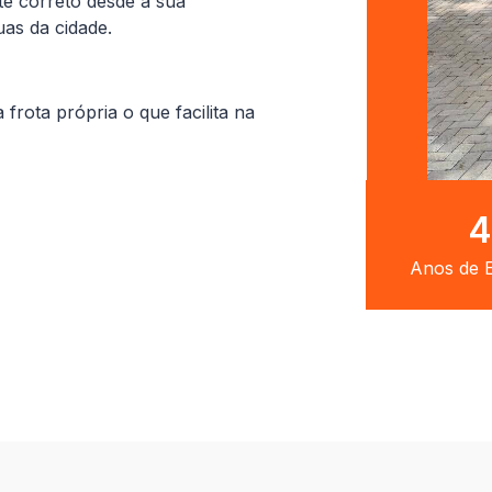
te correto desde a sua
uas da cidade.
ota própria o que facilita na
8
Anos de E