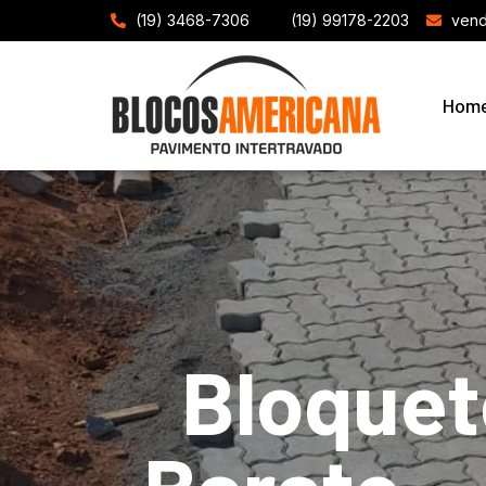
(19) 3468-7306
(19) 99178-2203
vend
Hom
Bloquet