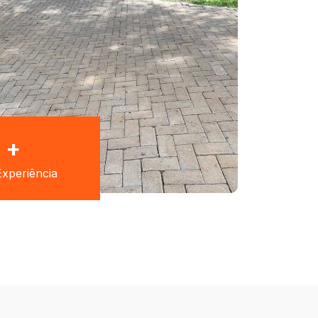
+
xperiência