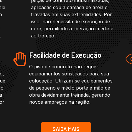
os
peças de concreto industrializadas,
ele
aplicadas sob a camada de areia e
o
travadas em suas extremidades. Por
isso, não necessita de execução de
r
cura, permitindo a liberação imediata
.
ao tráfego.
Facilidade de Execução
O piso de concreto não requer
o,
equipamentos sofisticados para sua
que
colocação. Utilizam-se equipamentos
do
de pequeno e médio porte e mão de
a
obra devidamente treinada, gerando
or
novos empregos na região.
SAIBA MAIS