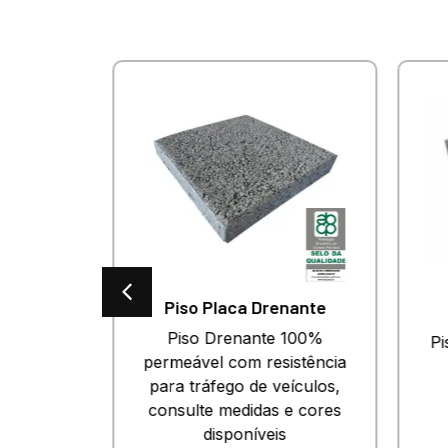
es
Piso Placa Drenante
o para
Piso Drenante 100%
Pi
esado.
permeável com resistência
 e cores
para tráfego de veículos,
.
consulte medidas e cores
disponíveis