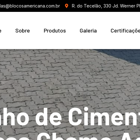
as@blocosamericana.com.br
R. do Tecelão, 330 Jd. Werner P
e
Sobre
Produtos
Galeria
Certificaçõ
nho de Cimen