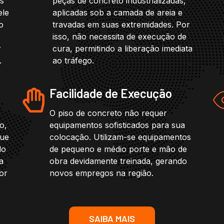
os
peças de concreto industrializadas,
ele
aplicadas sob a camada de areia e
o
travadas em suas extremidades. Por
isso, não necessita de execução de
r
cura, permitindo a liberação imediata
.
ao tráfego.
Facilidade de Execução
O piso de concreto não requer
o,
equipamentos sofisticados para sua
que
colocação. Utilizam-se equipamentos
do
de pequeno e médio porte e mão de
a
obra devidamente treinada, gerando
or
novos empregos na região.
SAIBA MAIS