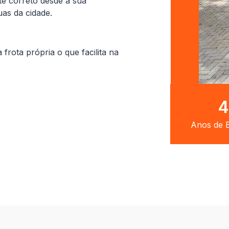
te correto desde a sua
uas da cidade.
ota própria o que facilita na
8
Anos de E