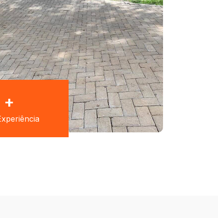
+
xperiência