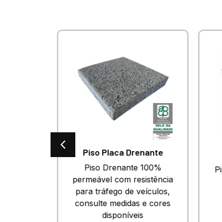
es
Piso Placa Drenante
o para
Piso Drenante 100%
Pi
esado.
permeável com resistência
 e cores
para tráfego de veículos,
.
consulte medidas e cores
disponíveis