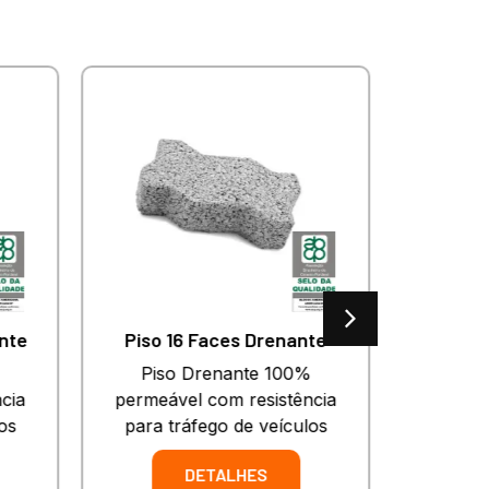
nte
Piso 16 Faces Drenante
Piso Drenante 100%
Piso de 
cia
permeável com resistência
anti der
os
para tráfego de veículos
DETALHES