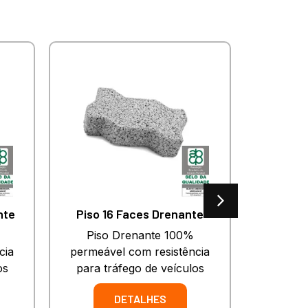
nte
Piso 16 Faces Drenante
Piso Drenante 100%
Piso de 
cia
permeável com resistência
anti der
os
para tráfego de veículos
DETALHES