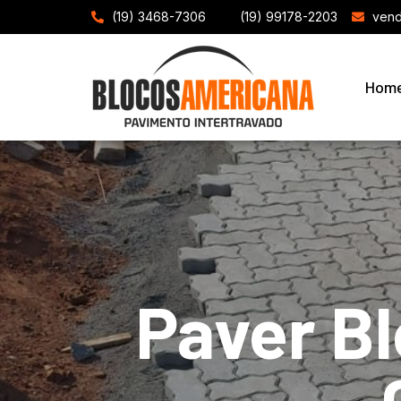
(19) 3468-7306
(19) 99178-2203
vend
Hom
Paver B