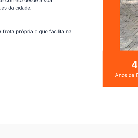
te correto desde a sua
uas da cidade.
ota própria o que facilita na
8
Anos de E