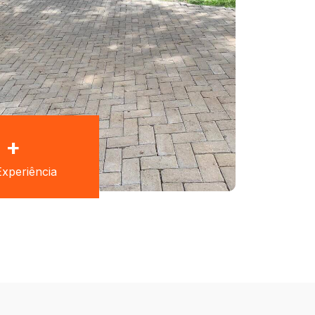
+
xperiência