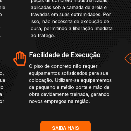
os
peças de concreto industrializadas,
ele
aplicadas sob a camada de areia e
o
travadas em suas extremidades. Por
isso, não necessita de execução de
r
cura, permitindo a liberação imediata
.
ao tráfego.
Facilidade de Execução
O piso de concreto não requer
o,
equipamentos sofisticados para sua
que
colocação. Utilizam-se equipamentos
do
de pequeno e médio porte e mão de
a
obra devidamente treinada, gerando
or
novos empregos na região.
SAIBA MAIS