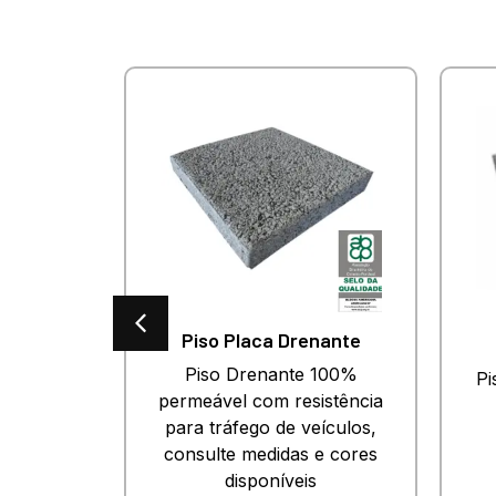
es
Piso Placa Drenante
o para
Piso Drenante 100%
Pi
esado.
permeável com resistência
 e cores
para tráfego de veículos,
.
consulte medidas e cores
disponíveis