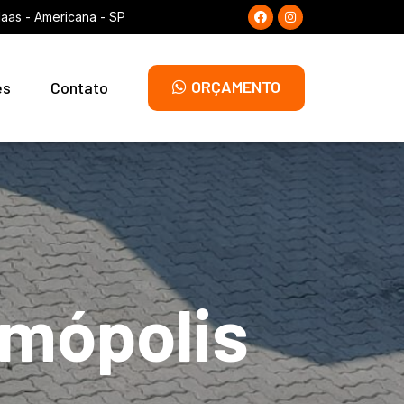
laas - Americana - SP
ORÇAMENTO
es
Contato
smópolis