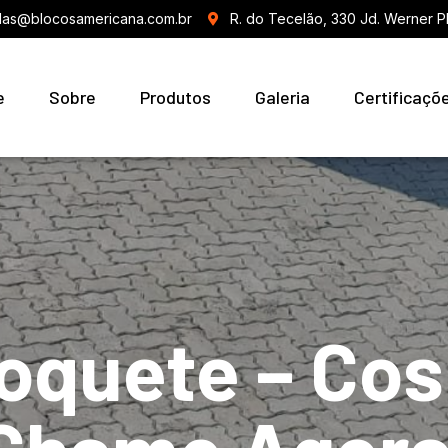
as@blocosamericana.com.br
R. do Tecelão, 330 Jd. Werner P
e
Sobre
Produtos
Galeria
Certificaçõ
loquete – Co