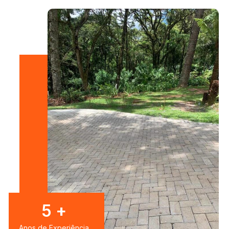
7
+
Anos de Experiência