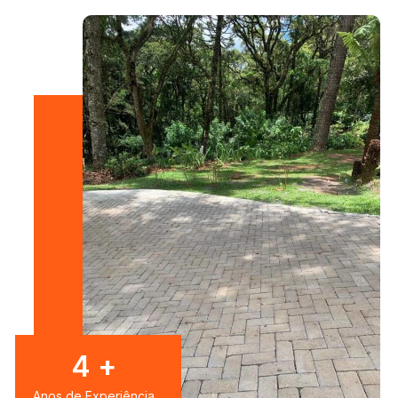
7
+
Anos de Experiência