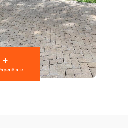
+
xperiência