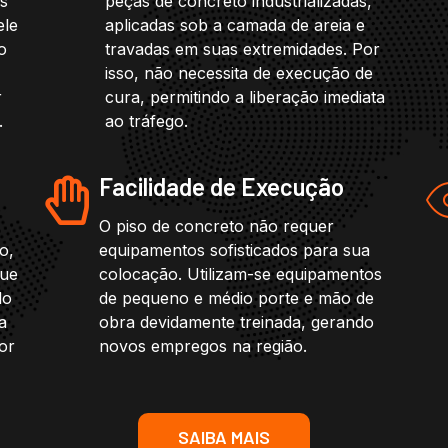
os
peças de concreto industrializadas,
ele
aplicadas sob a camada de areia e
o
travadas em suas extremidades. Por
isso, não necessita de execução de
r
cura, permitindo a liberação imediata
.
ao tráfego.
Facilidade de Execução
O piso de concreto não requer
o,
equipamentos sofisticados para sua
que
colocação. Utilizam-se equipamentos
do
de pequeno e médio porte e mão de
a
obra devidamente treinada, gerando
or
novos empregos na região.
SAIBA MAIS