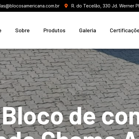
as@blocosamericana.com.br
R. do Tecelão, 330 Jd. Werner P
e
Sobre
Produtos
Galeria
Certificaçõ
 Bloco de co