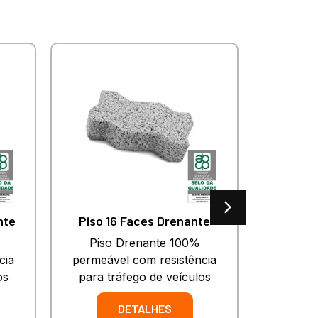
nte
Piso 16 Faces Drenante
Piso Drenante 100%
Piso de 
cia
permeável com resistência
anti der
os
para tráfego de veículos
DETALHES