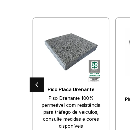
es
Piso Placa Drenante
o para
Piso Drenante 100%
Pi
esado.
permeável com resistência
 e cores
para tráfego de veículos,
.
consulte medidas e cores
disponíveis