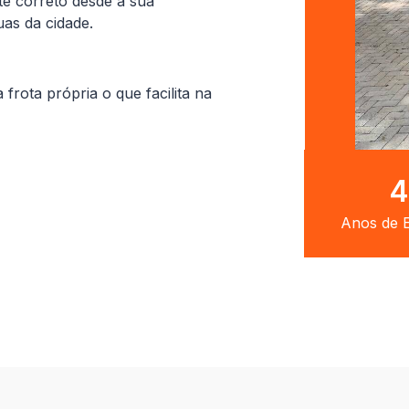
te correto desde a sua
uas da cidade.
ota própria o que facilita na
8
Anos de E