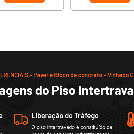
ERENCIAIS - Paver e Bloco de concreto – Vinhedo 
agens do Piso Intertrav
e
Liberação do Tráfego
O piso intertravado é constituído de