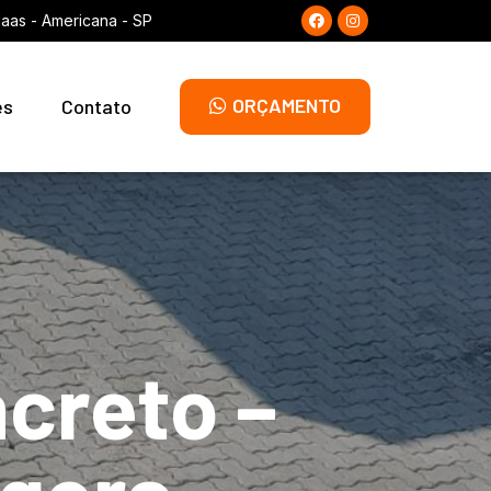
laas - Americana - SP
ORÇAMENTO
es
Contato
ncreto –