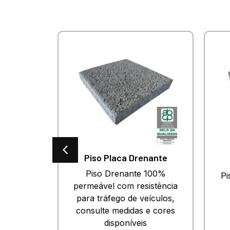
es
Piso Placa Drenante
o para
Piso Drenante 100%
Pi
esado.
permeável com resistência
 e cores
para tráfego de veículos,
.
consulte medidas e cores
disponíveis