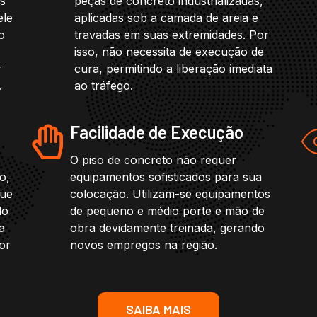
os
peças de concreto industrializadas,
ele
aplicadas sob a camada de areia e
o
travadas em suas extremidades. Por
isso, não necessita de execução de
r
cura, permitindo a liberação imediata
.
ao tráfego.
Facilidade de Execução
O piso de concreto não requer
o,
equipamentos sofisticados para sua
que
colocação. Utilizam-se equipamentos
do
de pequeno e médio porte e mão de
a
obra devidamente treinada, gerando
or
novos empregos na região.
SAIBA MAIS