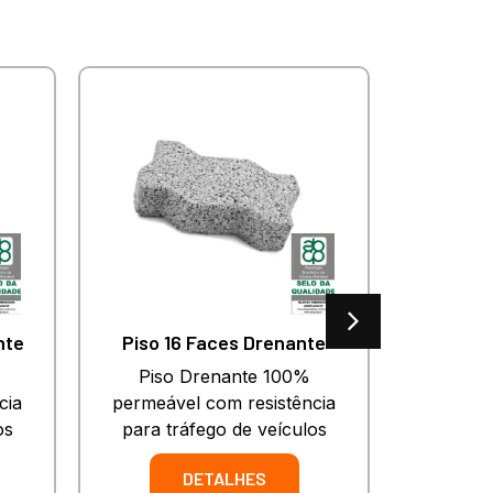
nte
Piso 16 Faces Drenante
Piso Drenante 100%
Piso de 
cia
permeável com resistência
anti der
os
para tráfego de veículos
DETALHES