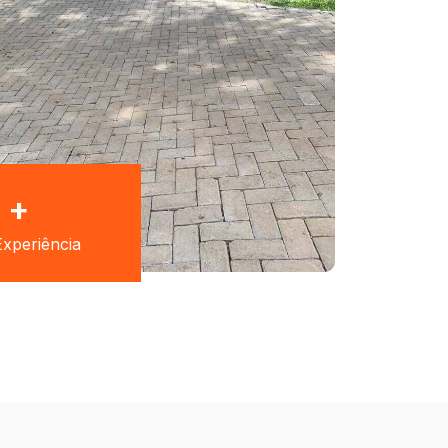
+
xperiência