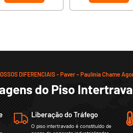
OSSOS DIFERENCIAIS - Paver – Paulínia Chame Ago
agens do Piso Intertrav
e
Liberação do Tráfego
O piso intertravado é constituído de