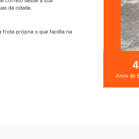
te correto desde a sua
uas da cidade.
ota própria o que facilita na
8
Anos de E