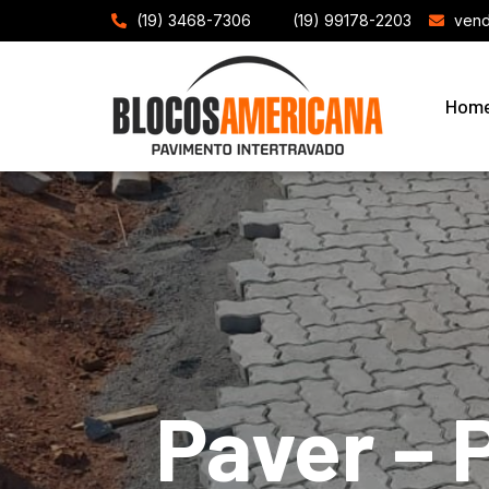
(19) 3468-7306
(19) 99178-2203
vend
Hom
Paver – 