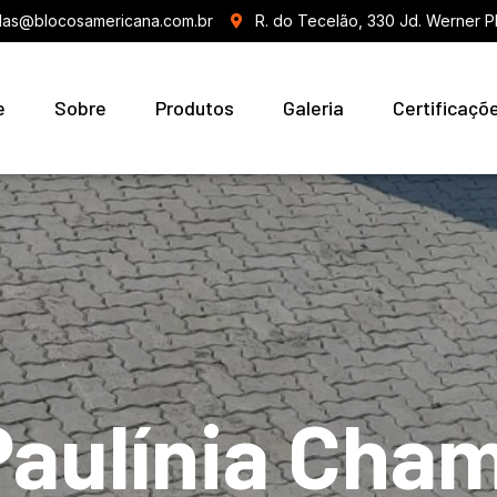
as@blocosamericana.com.br
R. do Tecelão, 330 Jd. Werner P
e
Sobre
Produtos
Galeria
Certificaçõ
Paulínia Cha