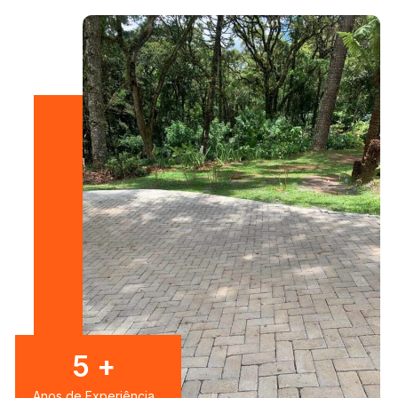
7
+
Anos de Experiência