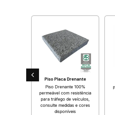
es
Piso Placa Drenante
o para
Piso Drenante 100%
Pi
esado.
permeável com resistência
 e cores
para tráfego de veículos,
.
consulte medidas e cores
disponíveis