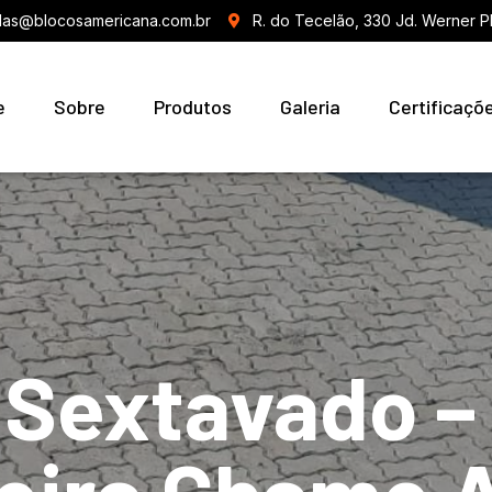
as@blocosamericana.com.br
R. do Tecelão, 330 Jd. Werner P
e
Sobre
Produtos
Galeria
Certificaçõ
 Sextavado –