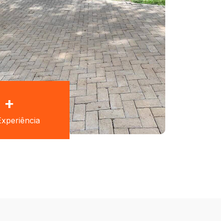
+
xperiência