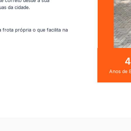
te correto desde a sua
uas da cidade.
ota própria o que facilita na
8
Anos de E