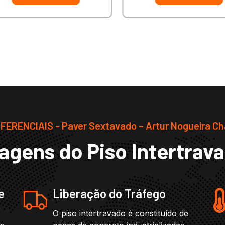
FERENCIAIS - Paver Sextavado – Artur Nogueira C
agens do Piso Intertrav
e
Liberação do Tráfego
O piso intertravado é constituído de