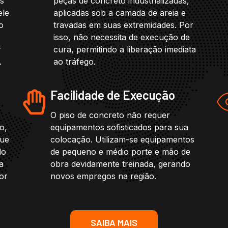
os
peças de concreto industrializadas,
ele
aplicadas sob a camada de areia e
o
travadas em suas extremidades. Por
isso, não necessita de execução de
r
cura, permitindo a liberação imediata
.
ao tráfego.
Facilidade de Execução
O piso de concreto não requer
o,
equipamentos sofisticados para sua
que
colocação. Utilizam-se equipamentos
do
de pequeno e médio porte e mão de
a
obra devidamente treinada, gerando
or
novos empregos na região.
SAIBA MAIS