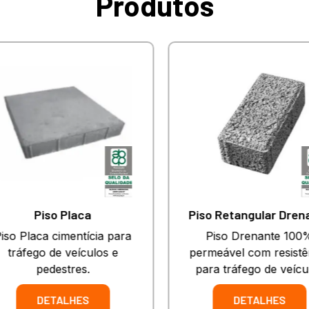
Produtos
Piso Placa
Piso Retangular Drena
so Placa cimentícia para
Piso Drenante 100%
tráfego de veículos e
permeável com resistên
pedestres.
para tráfego de veícul
DETALHES
DETALHES