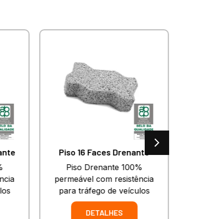
nte
Piso 16 Faces Drenante
Piso Drenante 100%
Piso de 
cia
permeável com resistência
anti der
os
para tráfego de veículos
DETALHES