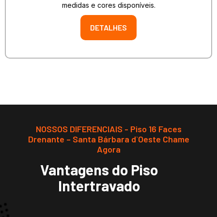
medidas e cores disponíveis.
DETALHES
NOSSOS DIFERENCIAIS - Piso 16 Faces
Drenante – Santa Bárbara d`Oeste Chame
Agora
Vantagens do Piso
Intertravado