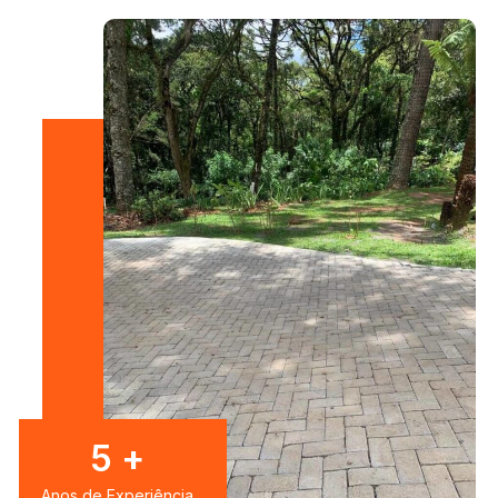
7
+
Anos de Experiência