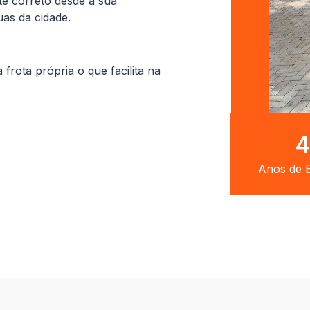
te correto desde a sua
uas da cidade.
ota própria o que facilita na
8
Anos de E