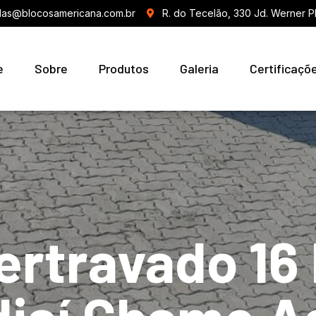
as@blocosamericana.com.br
R. do Tecelão, 330 Jd. Werner P
e
Sobre
Produtos
Galeria
Certificaçõ
tertravado 16