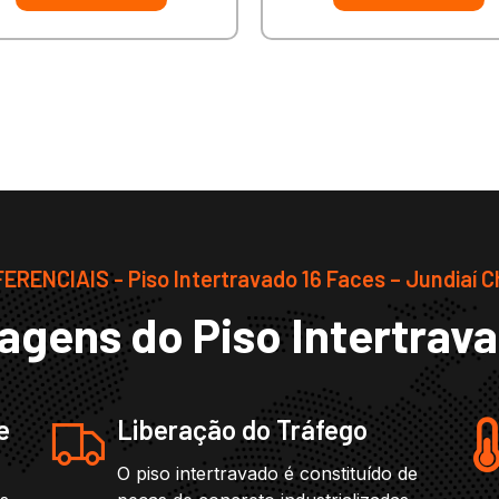
ERENCIAIS - Piso Intertravado 16 Faces – Jundiaí 
agens do Piso Intertrav
e
Liberação do Tráfego
O piso intertravado é constituído de