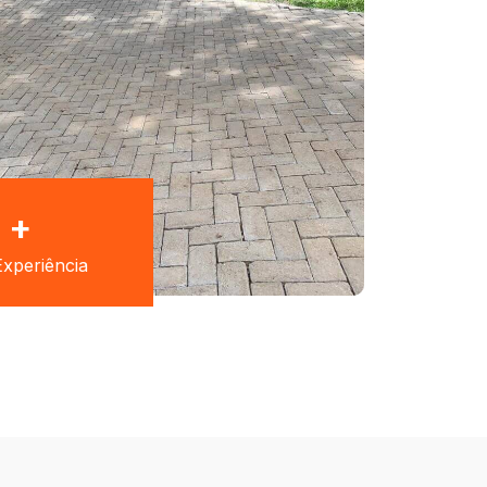
+
xperiência