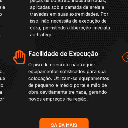
os
peças de concreto industrializadas,
ele
aplicadas sob a camada de areia e
o
travadas em suas extremidades. Por
isso, não necessita de execução de
r
cura, permitindo a liberação imediata
.
ao tráfego.
Facilidade de Execução
O piso de concreto não requer
o,
equipamentos sofisticados para sua
que
colocação. Utilizam-se equipamentos
do
de pequeno e médio porte e mão de
a
obra devidamente treinada, gerando
or
novos empregos na região.
SAIBA MAIS