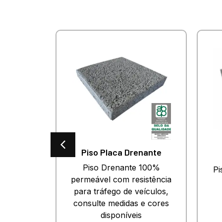
es
Piso Placa Drenante
o para
Piso Drenante 100%
Pi
esado.
permeável com resistência
 e cores
para tráfego de veículos,
.
consulte medidas e cores
disponíveis