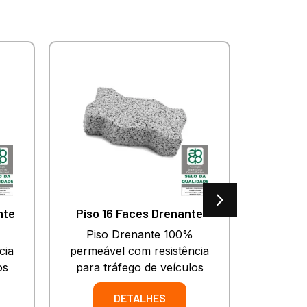
nte
Piso 16 Faces Drenante
Piso Drenante 100%
Piso de 
cia
permeável com resistência
anti der
os
para tráfego de veículos
DETALHES