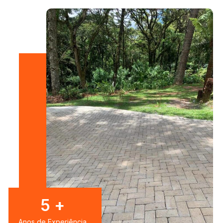
7
+
Anos de Experiência