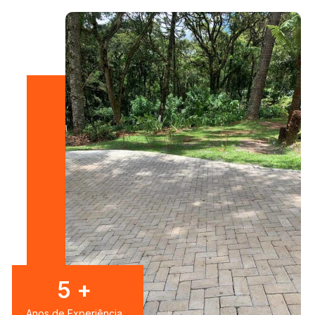
7
+
Anos de Experiência