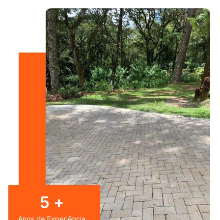
7
+
Anos de Experiência