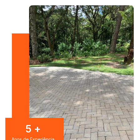
7
+
Anos de Experiência