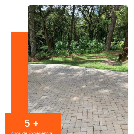
7
+
Anos de Experiência