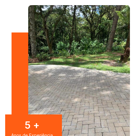
7
+
Anos de Experiência