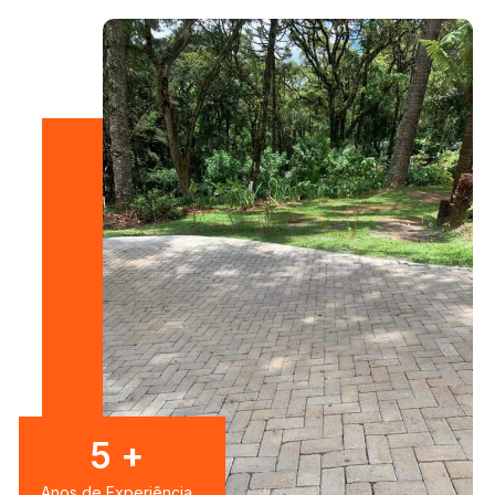
7
+
Anos de Experiência