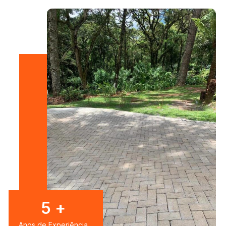
7
+
Anos de Experiência