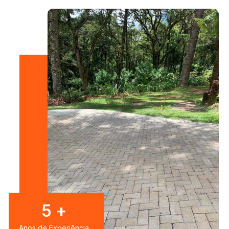
7
+
Anos de Experiência