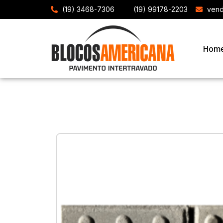
(19) 3468-7306
(19) 99178-2203
vend
Hom