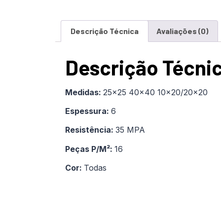
Descrição Técnica
Avaliações (0)
Descrição Técni
Medidas:
25×25 40×40 10×20/20×20
Espessura:
6
Resistência:
35 MPA
Peças P/M²:
16
Cor:
Todas