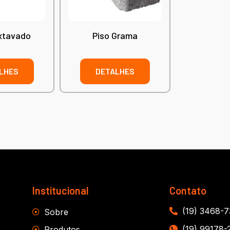
xtavado
Piso Grama
LHES
DETALHES
Institucional
Contato
(19) 3468-
Sobre
(19) 99178-
Produtos