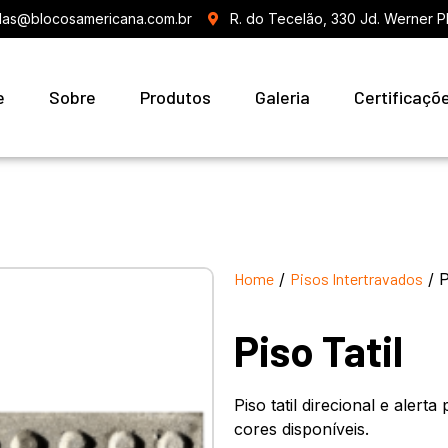
as@blocosamericana.com.br
R. do Tecelão, 330 Jd. Werner P
e
Sobre
Produtos
Galeria
Certificaçõ
Home
/
Pisos Intertravados
/ P
Piso Tatil
Piso tatil direcional e alert
cores disponíveis.